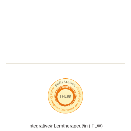
Integrative/r Lerntherapeut/in (IFLW)