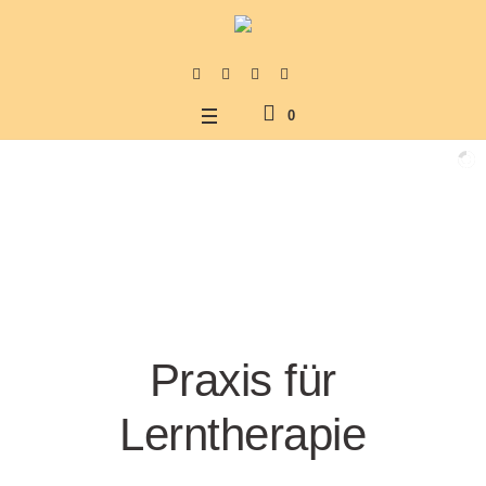
0
Praxis für
Lerntherapie
us